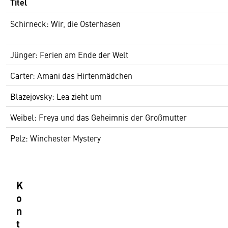
Titel
Schirneck: Wir, die Osterhasen
Jünger: Ferien am Ende der Welt
Carter: Amani das Hirtenmädchen
Blazejovsky: Lea zieht um
Weibel: Freya und das Geheimnis der Großmutter
Pelz: Winchester Mystery
K
o
n
t