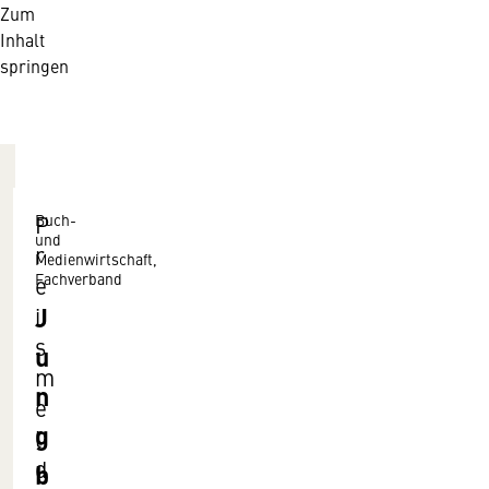
Zum
Inhalt
springen
Buch-
P
und
r
Medienwirtschaft,
Fachverband
e
J
i
s
u
m
n
e
g
l
d
b