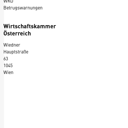
WKO
Betrugswarnungen
Wirtschaftskammer
Österreich
Wiedner
Hauptstraße
63
1045
Wien
+43 5 90900 0
+43 5 90900 250
https://wko.at/
D
Kontaktformular
i