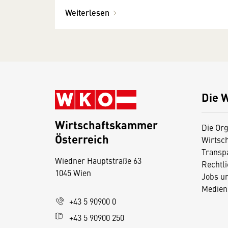
Weiterlesen
Die 
Wirtschaftskammer
Die Org
Österreich
Wirtsc
D
Transp
Wiedner Hauptstraße 63
i
Rechtl
1045 Wien
Jobs u
e
Medien
s
+43 5 90900 0
e
+43 5 90900 250
S