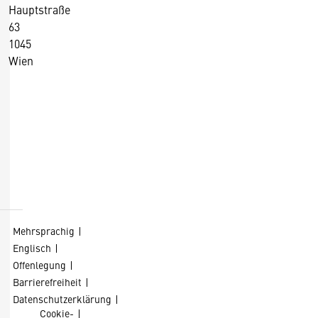
Hauptstraße
63
1045
Wien
+43 5 90900 0
+43 5 90900 250
https://wko.at/
D
Kontaktformular
i
e
s
Mehrsprachig
e
Englisch
S
Offenlegung
e
Barrierefreiheit
it
Datenschutzerklärung
Cookie-
e