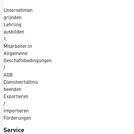
1
.
Unternehmen
2
gründen
0
Lehrling
1
ausbilden
5
1.
Mitarbeiter:in
Allgemeine
Geschäftsbedingungen
/
AGB
Dienstverhältnis
beenden
Exportieren
/
Importieren
Förderungen
Service