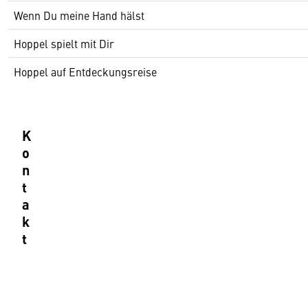
Wenn Du meine Hand hälst
Hoppel spielt mit Dir
Hoppel auf Entdeckungsreise
K
o
n
t
a
k
t
B
u
c