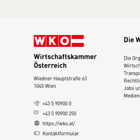
Die 
Wirtschaftskammer
Die Org
Österreich
Wirtsc
D
Transp
Wiedner Hauptstraße 63
i
Rechtl
1045 Wien
Jobs u
e
Medien
s
+43 5 90900 0
e
+43 5 90900 250
S
e
https://wko.at/
it
Kontaktformular
e