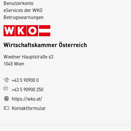
Benutzerkonto
eServices der WKO
Betrugswarnungen
Wirtschaftskammer Österreich
Wiedner Hauptstraße 63
D
1045 Wien
i
e
+43 5 90900 0
s
e
+43 5 90900 250
S
https://wko.at/
e
Kontaktformular
it
e
v