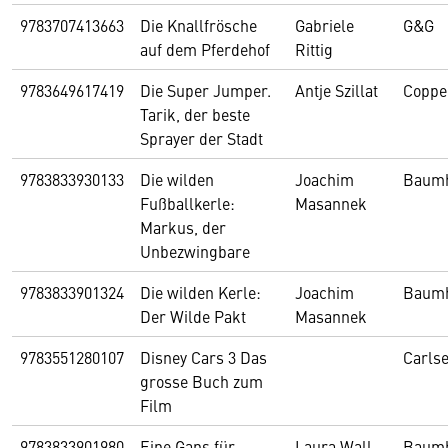
9783707413663
Die Knallfrösche
Gabriele
G&G
auf dem Pferdehof
Rittig
9783649617419
Die Super Jumper.
Antje Szillat
Coppe
Tarik, der beste
Sprayer der Stadt
9783833930133
Die wilden
Joachim
Baum
Fußballkerle:
Masannek
Markus, der
Unbezwingbare
9783833901324
Die wilden Kerle:
Joachim
Baum
Der Wilde Pakt
Masannek
9783551280107
Disney Cars 3 Das
Carls
grosse Buch zum
Film
9783833901980
Eine Gans für
Laura Wall
Baum