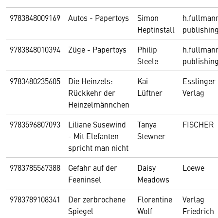
9783848009169
Autos - Papertoys
Simon
h.fullman
Heptinstall
publishin
9783848010394
Züge - Papertoys
Philip
h.fullman
Steele
publishin
9783480235605
Die Heinzels:
Kai
Esslinger
Rückkehr der
Lüftner
Verlag
Heinzelmännchen
9783596807093
Liliane Susewind
Tanya
FISCHER
- Mit Elefanten
Stewner
spricht man nicht
9783785567388
Gefahr auf der
Daisy
Loewe
Feeninsel
Meadows
9783789108341
Der zerbrochene
Florentine
Verlag
Spiegel
Wolf
Friedrich