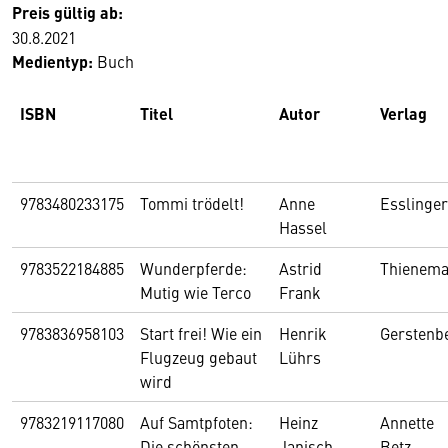
Preis gültig ab:
30.8.2021
Medientyp:
Buch
ISBN
Titel
Autor
Verlag
9783480233175
Tommi trödelt!
Anne
Esslinger
Hassel
9783522184885
Wunderpferde:
Astrid
Thienem
Mutig wie Terco
Frank
9783836958103
Start frei! Wie ein
Henrik
Gerstenb
Flugzeug gebaut
Lührs
wird
9783219117080
Auf Samtpfoten:
Heinz
Annette
Die schönsten
Janisch
Betz