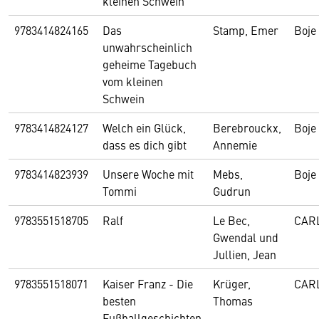
kleinen Schwein
9783414824165
Das
Stamp, Emer
Boje
unwahrscheinlich
geheime Tagebuch
vom kleinen
Schwein
9783414824127
Welch ein Glück,
Berebrouckx,
Boje
dass es dich gibt
Annemie
9783414823939
Unsere Woche mit
Mebs,
Boje
Tommi
Gudrun
9783551518705
Ralf
Le Bec,
CAR
Gwendal und
Jullien, Jean
9783551518071
Kaiser Franz - Die
Krüger,
CAR
besten
Thomas
Fußballgeschichten