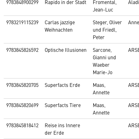
9783848900299
Rapido in der Stadt
Fromental,
Alad
Jean-Luc
9783219115239
Carlas jazzige
Steger, Oliver
Anne
Weihnachten
und Friedl,
Peter
9783845826592
Optische Illusionen
Sarcone,
ARS
Gianni und
Waeber
Marie-Jo
9783845820705
Superfacts Erde
Maas,
ARS
Annette
9783845820699
Superfacts Tiere
Maas,
ARS
Annette
9783845818412
Reise ins Innere
ARS
der Erde