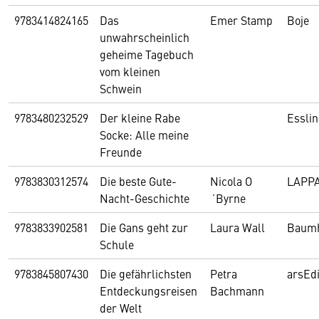
9783414824165
Das
Emer Stamp
Boje
unwahrscheinlich
geheime Tagebuch
vom kleinen
Schwein
9783480232529
Der kleine Rabe
Essli
Socke: Alle meine
Freunde
9783830312574
Die beste Gute-
Nicola O
LAPP
Nacht-Geschichte
´Byrne
9783833902581
Die Gans geht zur
Laura Wall
Baum
Schule
9783845807430
Die gefährlichsten
Petra
arsEdi
Entdeckungsreisen
Bachmann
der Welt