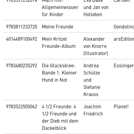
Allgemeinwissen
und Jan von
für Kinder
Holleben
9783811233720
Meine Freunde
Gondolin
4014489100492
Mein Kritzel
Alexander
arsEditio
Freunde-Album
von Knorre
(Illustrator)
9783480235292
Die Glücksklee-
Andrea
Esslinger
Bande 1: Kleiner
Schütze
Hund in Not
und
Stefanie
Krauss
9783522505062
4 1/2 Freunde: 4
Joachim
Planet!
1/2 Freunde und
Friedrich
der Dieb mit dem
Dackelblick