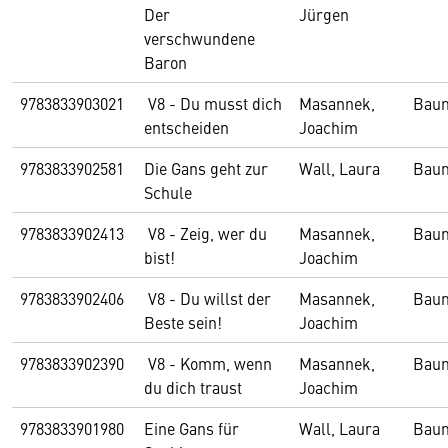
Der
Jürgen
verschwundene
Baron
9783833903021
V8 - Du musst dich
Masannek,
Bau
entscheiden
Joachim
9783833902581
Die Gans geht zur
Wall, Laura
Bau
Schule
9783833902413
V8 - Zeig, wer du
Masannek,
Bau
bist!
Joachim
9783833902406
V8 - Du willst der
Masannek,
Bau
Beste sein!
Joachim
9783833902390
V8 - Komm, wenn
Masannek,
Bau
du dich traust
Joachim
9783833901980
Eine Gans für
Wall, Laura
Bau