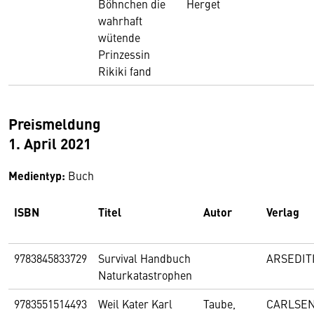
Böhnchen die
Herget
wahrhaft
wütende
Prinzessin
Rikiki fand
Preismeldung
1. April 2021
Medientyp:
Buch
ISBN
Titel
Autor
Verlag
9783845833729
Survival Handbuch
ARSEDIT
Naturkatastrophen
9783551514493
Weil Kater Karl
Taube,
CARLSE