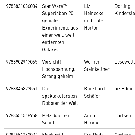
9783831036004
Star Wars™
Liz
Dorling
Superlabor: 20
Heinecke
Kindersle
geniale
und Cole
Experimente aus
Horton
einer weit, weit
entfernten
Galaxis
9783902917065
Vorsicht!
Werner
Lesewelt
Hochspannung.
Steinkellner
Streng geheim
9783845827551
Die
Burkhard
arsEditio
spektakulärsten
Schäfer
Roboter der Welt
9783551518958
Petzi baut ein
Anna
Carlsen
Schiff
Himmel
9783551252074
Mach mit!
Eva Bade
Carlsen