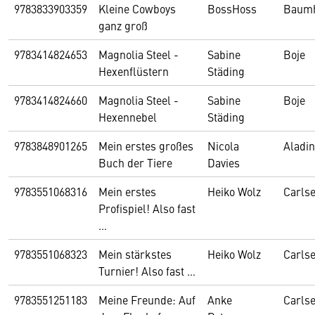
9783833903359
Kleine Cowboys
BossHoss
Baum
ganz groß
9783414824653
Magnolia Steel -
Sabine
Boje
Hexenflüstern
Städing
9783414824660
Magnolia Steel -
Sabine
Boje
Hexennebel
Städing
9783848901265
Mein erstes großes
Nicola
Aladin
Buch der Tiere
Davies
9783551068316
Mein erstes
Heiko Wolz
Carls
Profispiel! Also fast
…
9783551068323
Mein stärkstes
Heiko Wolz
Carls
Turnier! Also fast …
9783551251183
Meine Freunde: Auf
Anke
Carls