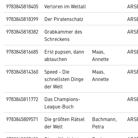
9783845818405
Verloren im Weltall
ARS
9783845818399
Der Piratenschatz
ARS
9783845818382
Grabkammer des
ARS
Schreckens
9783845816685
Erst pupsen, dann
Maas,
ARS
abtauchen
Annette
9783845814360
Speed - Die
Maas,
ARS
schnellsten Dinge
Annette
der Welt
9783845811772
Das Champions-
ARS
League-Buch
9783845809571
Die größten Rätsel
Bachmann,
ARS
der Welt
Petra