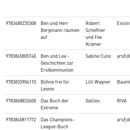
9783480235308
Ben und Herr
Robert
Essli
Bergmann räumen
Scheffner
auf
und Fee
Krämer
9783845805740
Ben und Lea -
Sabine Cuno
arsEdi
Geschichten zur
Erstkommunion
9783833904110
Bühne frei für
Lilli Wagner
Baum
Leonie
9783868832600
Das Buch der
Galileo
RIVA
Extreme
9783845811772
Das Champions-
arsEdi
League-Buch