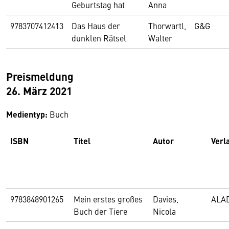
Geburtstag hat
Anna
9783707412413
Das Haus der
Thorwartl,
G&G
dunklen Rätsel
Walter
Preismeldung
26. März 2021
Medientyp:
Buch
ISBN
Titel
Autor
Verl
9783848901265
Mein erstes großes
Davies,
ALA
Buch der Tiere
Nicola