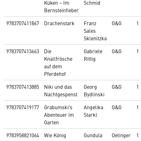
Küken – Im
Schmid
Bernsteinfieber
9783707411867
Drachenstark
Franz
G&G
1
Sales
Sklenitzka
9783707413663
Die
Gabriele
G&G
1
Knallfrösche
Rittig
auf dem
Pferdehof
9783707413885
Niki und das
Georg
G&G
1
Nachtgespenst
Bydlinski
9783707419177
Grabumski's
Angelika
G&G
1
Abenteuer im
Starkl
Garten
9783958821064
Wie König
Gundula
Oetinger
1