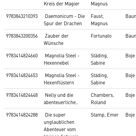
Kreis der Magier
Magnus
9783843210393
Daemonicum - Die
Faust,
Bau
Spur der Drachen
Magnus
9783843200356
Zauber der
Fortunato
Bau
Wünsche
9783414824660
Magnolia Steel -
Städing,
Boje
Hexennebel
Sabine
9783414824653
Magnolia Steel -
Städing,
Boje
Hexenflüstern
Sabine
9783414824448
Nelly und die
Chambers,
Boje
abenteuerliche..
Roland
9783414824288
Die super
Stamp, Emer
Boje
unglaublichen
Abenteuer vom