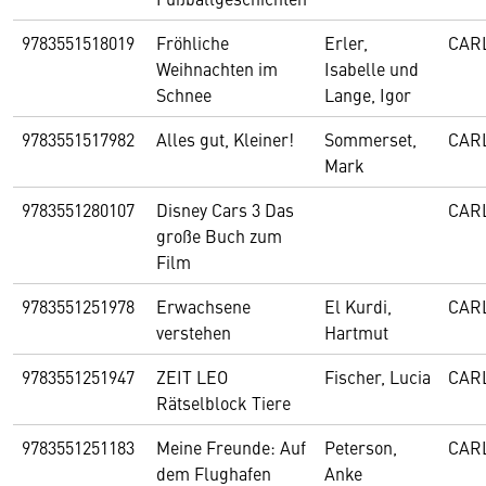
9783551518019
Fröhliche
Erler,
CAR
Weihnachten im
Isabelle und
Schnee
Lange, Igor
9783551517982
Alles gut, Kleiner!
Sommerset,
CAR
Mark
9783551280107
Disney Cars 3 Das
CAR
große Buch zum
Film
9783551251978
Erwachsene
El Kurdi,
CAR
verstehen
Hartmut
9783551251947
ZEIT LEO
Fischer, Lucia
CAR
Rätselblock Tiere
9783551251183
Meine Freunde: Auf
Peterson,
CAR
dem Flughafen
Anke