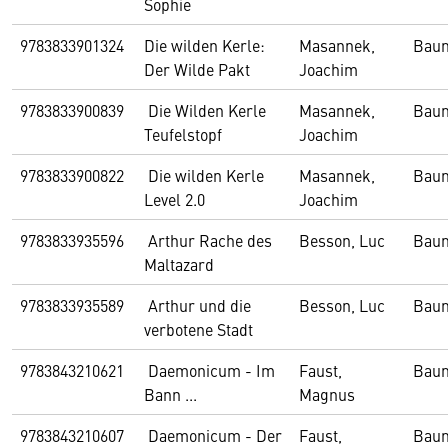
Sophie
9783833901324
Die wilden Kerle:
Masannek,
Bau
Der Wilde Pakt
Joachim
9783833900839
Die Wilden Kerle
Masannek,
Bau
Teufelstopf
Joachim
9783833900822
Die wilden Kerle
Masannek,
Bau
Level 2.0
Joachim
9783833935596
Arthur Rache des
Besson, Luc
Bau
Maltazard
9783833935589
Arthur und die
Besson, Luc
Bau
verbotene Stadt
9783843210621
Daemonicum - Im
Faust,
Bau
Bann ...
Magnus
9783843210607
Daemonicum - Der
Faust,
Bau