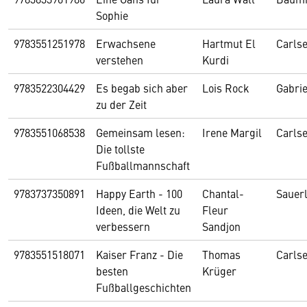
Sophie
9783551251978
Erwachsene
Hartmut El
Carls
verstehen
Kurdi
9783522304429
Es begab sich aber
Lois Rock
Gabrie
zu der Zeit
9783551068538
Gemeinsam lesen:
Irene Margil
Carls
Die tollste
Fußballmannschaft
9783737350891
Happy Earth - 100
Chantal-
Sauer
Ideen, die Welt zu
Fleur
verbessern
Sandjon
9783551518071
Kaiser Franz - Die
Thomas
Carls
besten
Krüger
Fußballgeschichten