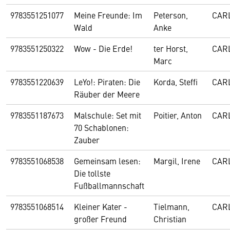
9783551251077
Meine Freunde: Im
Peterson,
CAR
Wald
Anke
9783551250322
Wow - Die Erde!
ter Horst,
CAR
Marc
9783551220639
LeYo!: Piraten: Die
Korda, Steffi
CAR
Räuber der Meere
9783551187673
Malschule: Set mit
Poitier, Anton
CAR
70 Schablonen:
Zauber
9783551068538
Gemeinsam lesen:
Margil, Irene
CAR
Die tollste
Fußballmannschaft
9783551068514
Kleiner Kater -
Tielmann,
CAR
großer Freund
Christian