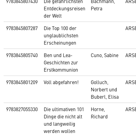
9783845807430
Die gefährlichsten
Bachmann,
ARS
Entdeckungsreisen
Petra
der Welt
9783845807287
Die Top 100 der
ARS
unglaublichsten
Erscheinungen
9783845805740
Ben und Lea-
Cuno, Sabine
ARS
Geschichten zur
Erstkommunion
9783845801209
Voll abgefahren!
Golluch,
ARS
Norbert und
Buberl, Elisa
9783827055330
Die ultimativen 101
Horne,
ARS
Dinge die nicht alt
Richard
und langweilig
werden wollen