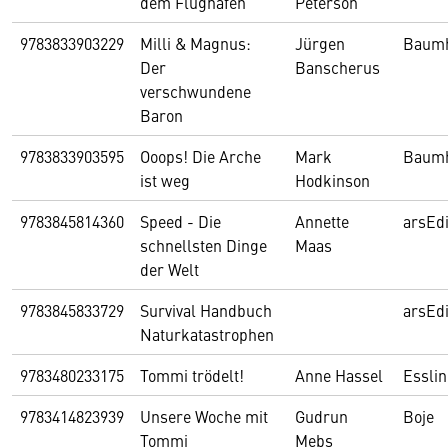
dem Flughafen
Peterson
9783833903229
Milli & Magnus:
Jürgen
Baum
Der
Banscherus
verschwundene
Baron
9783833903595
Ooops! Die Arche
Mark
Baum
ist weg
Hodkinson
9783845814360
Speed - Die
Annette
arsEdi
schnellsten Dinge
Maas
der Welt
9783845833729
Survival Handbuch
arsEdi
Naturkatastrophen
9783480233175
Tommi trödelt!
Anne Hassel
Essli
9783414823939
Unsere Woche mit
Gudrun
Boje
Tommi
Mebs