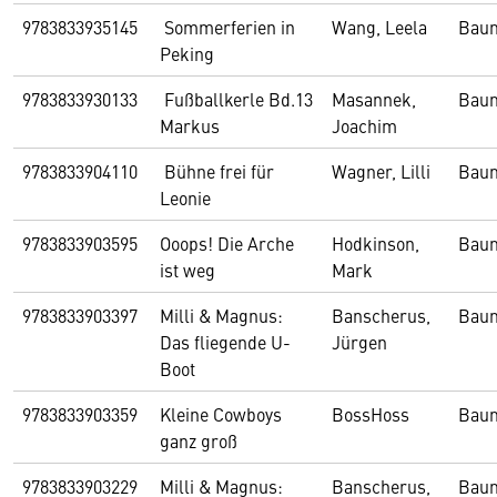
9783833935145
Sommerferien in
Wang, Leela
Bau
Peking
9783833930133
Fußballkerle Bd.13
Masannek,
Bau
Markus
Joachim
9783833904110
Bühne frei für
Wagner, Lilli
Bau
Leonie
9783833903595
Ooops! Die Arche
Hodkinson,
Bau
ist weg
Mark
9783833903397
Milli & Magnus:
Banscherus,
Bau
Das fliegende U-
Jürgen
Boot
9783833903359
Kleine Cowboys
BossHoss
Bau
ganz groß
9783833903229
Milli & Magnus:
Banscherus,
Bau