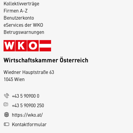
Kollektivverträge
Firmen A-Z
Benutzerkonto
eServices der WKO
Betrugswarnungen
Wirtschaftskammer Österreich
Wiedner Hauptstraße 63
D
1045 Wien
i
e
+43 5 90900 0
s
e
+43 5 90900 250
S
https://wko.at/
e
Kontaktformular
it