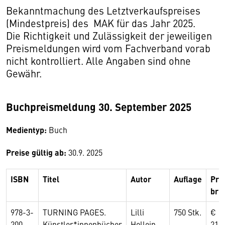
Bekanntmachung des Letztverkaufspreises
(Mindestpreis) des MAK für das Jahr 2025.
Die Richtigkeit und Zulässigkeit der jeweiligen
Preismeldungen wird vom Fachverband vorab
nicht kontrolliert. Alle Angaben sind ohne
Gewähr.
Buchpreismeldung 30. September 2025
Medientyp:
Buch
Preise gültig ab:
30.9. 2025
ISBN
Titel
Autor
Auflage
Pre
bru
978-3-
TURNING PAGES.
Lilli
750 Stk.
€
200-
Künstler*innenbücher
Hollein,
21,0