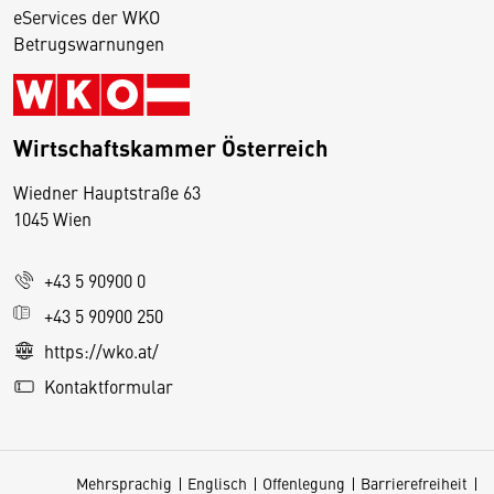
eServices der WKO
Betrugswarnungen
Wirtschaftskammer Österreich
Wiedner Hauptstraße 63
D
1045 Wien
i
e
+43 5 90900 0
s
e
+43 5 90900 250
S
https://wko.at/
e
Kontaktformular
it
e
v
Mehrsprachig
Englisch
Offenlegung
Barrierefreiheit