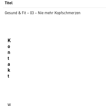
Titel
Gesund & Fit – 03 – Nie mehr Kopfschmerzen
K
o
n
t
a
k
t
B
u
c
h
W