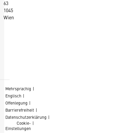
63
1045
Wien
+43 5 90900 0
+43 5 90900 250
https://wko.at/
D
Kontaktformular
i
e
s
Mehrsprachig
e
Englisch
S
Offenlegung
e
Barrierefreiheit
it
Datenschutzerklärung
Cookie-
e
Einstellungen
v