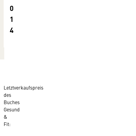
0
1
4
Letztverkaufspreis
des
Buches
Gesund
&
Fit: