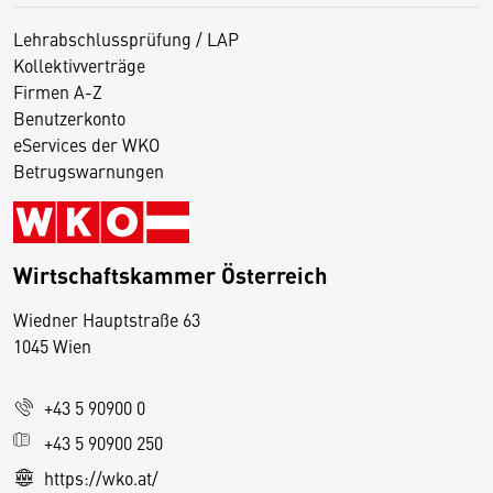
Lehrabschlussprüfung / LAP
Kollektivverträge
Firmen A-Z
Benutzerkonto
eServices der WKO
Betrugswarnungen
Wirtschaftskammer Österreich
Wiedner Hauptstraße 63
D
1045 Wien
i
e
+43 5 90900 0
s
e
+43 5 90900 250
S
https://wko.at/