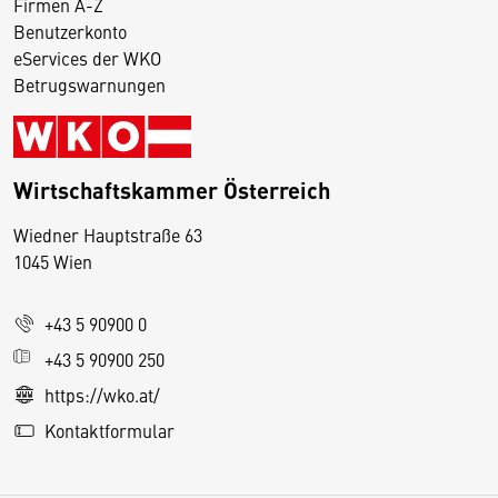
Firmen A-Z
Benutzerkonto
eServices der WKO
Betrugswarnungen
Wirtschaftskammer Österreich
Wiedner Hauptstraße 63
D
1045 Wien
i
e
+43 5 90900 0
s
e
+43 5 90900 250
S
https://wko.at/
e
Kontaktformular
it
e