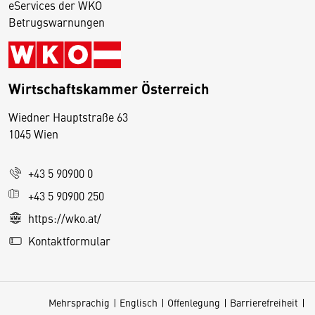
eServices der WKO
Betrugswarnungen
Wirtschaftskammer Österreich
Wiedner Hauptstraße 63
D
1045 Wien
i
e
+43 5 90900 0
s
e
+43 5 90900 250
S
https://wko.at/
e
Kontaktformular
it
e
v
Mehrsprachig
Englisch
Offenlegung
Barrierefreiheit
e