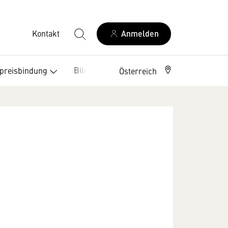
Kontakt
Anmelden
Bildung
Leseförderung
preisbindung
Österreich