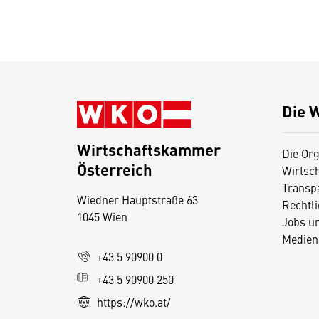
Die 
Wirtschaftskammer
Die Org
Österreich
Wirtsc
D
Transp
Wiedner Hauptstraße 63
i
Rechtl
1045 Wien
Jobs u
e
Medien
s
+43 5 90900 0
e
+43 5 90900 250
S
e
https://wko.at/