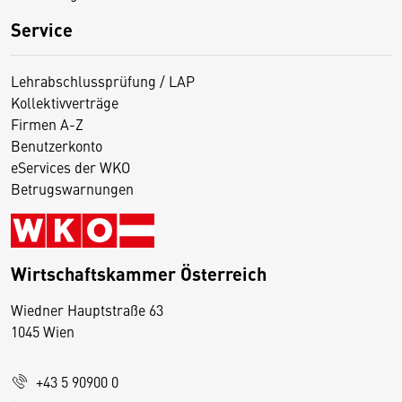
Service
Lehrabschlussprüfung / LAP
Kollektivverträge
Firmen A-Z
Benutzerkonto
eServices der WKO
Betrugswarnungen
Wirtschaftskammer Österreich
Wiedner Hauptstraße 63
D
1045 Wien
i
e
+43 5 90900 0
s