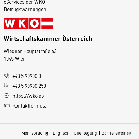
eServices der WKO
Betrugswarnungen
Wirtschaftskammer Österreich
Wiedner Hauptstraße 63
D
1045 Wien
i
e
+43 5 90900 0
s
e
+43 5 90900 250
S
https://wko.at/
e
Kontaktformular
it
e
v
Mehrsprachig
Englisch
Offenlegung
Barrierefreiheit
e