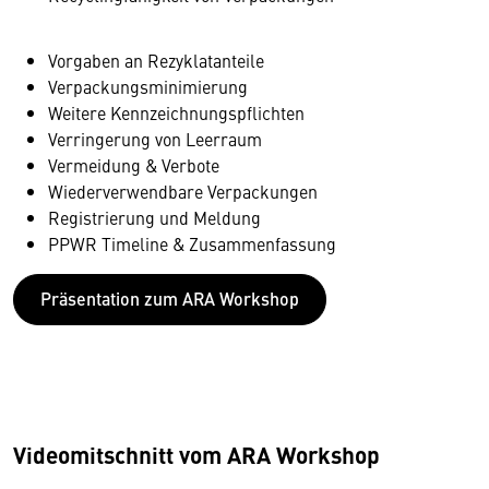
Vorgaben an Rezyklatanteile
Verpackungsminimierung
Weitere Kennzeichnungspflichten
Verringerung von Leerraum
Vermeidung & Verbote
Wiederverwendbare Verpackungen
Registrierung und Meldung
PPWR Timeline & Zusammenfassung
Wir benötigen Ihre Zustimmung
Präsentation zum ARA Workshop
Hier würden wir Ihnen gerne einen externen
Inhalt anzeigen. Dafür benötigen wir allerdings
Ihre Zustimmung, da Ihr Browser
personenbezogene technische Daten zu Geräten
und Nutzerverhalten mitunter mit US-
amerikanischen Anbietern austauscht.
Videomitschnitt vom ARA Workshop
Diese Daten unterliegen keinem dem EU-