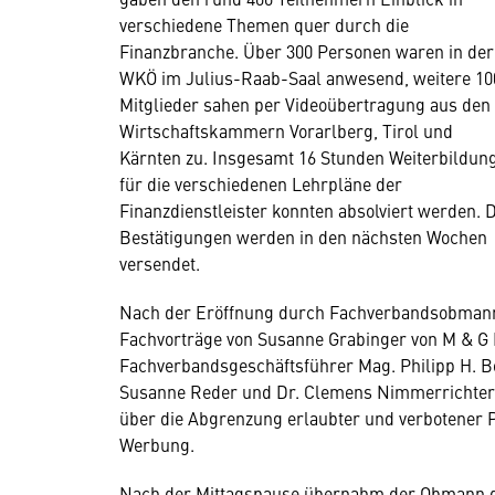
verschiedene Themen quer durch die
Finanzbranche. Über 300 Personen waren in der
WKÖ im Julius-Raab-Saal anwesend, weitere 10
Mitglieder sahen per Videoübertragung aus den
Wirtschaftskammern Vorarlberg, Tirol und
Kärnten zu. Insgesamt 16 Stunden Weiterbildun
für die verschiedenen Lehrpläne der
Finanzdienstleister konnten absolviert werden. D
Bestätigungen werden in den nächsten Wochen
versendet.
Nach der Eröffnung durch Fachverbandsobmann 
Fachvorträge von Susanne Grabinger von M & G 
Fachverbandsgeschäftsführer Mag. Philipp H. 
Susanne Reder und Dr. Clemens Nimmerrichter 
über die Abgrenzung erlaubter und verbotener P
Werbung.
Nach der Mittagspause übernahm der Obmann 