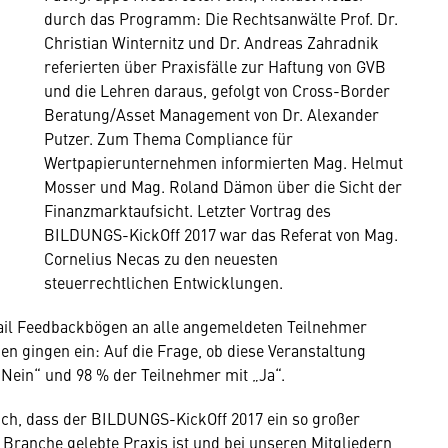
durch das Programm: Die Rechtsanwälte Prof. Dr.
Christian Winternitz und Dr. Andreas Zahradnik
referierten über Praxisfälle zur Haftung von GVB
und die Lehren daraus, gefolgt von Cross-Border
Beratung/Asset Management von Dr. Alexander
Putzer. Zum Thema Compliance für
Wertpapierunternehmen informierten Mag. Helmut
Mosser und Mag. Roland Dämon über die Sicht der
Finanzmarktaufsicht. Letzter Vortrag des
BILDUNGS-KickOff 2017 war das Referat von Mag.
Cornelius Necas zu den neuesten
steuerrechtlichen Entwicklungen.
il Feedbackbögen an alle angemeldeten Teilnehmer
n gingen ein: Auf die Frage, ob diese Veranstaltung
Nein“ und 98 % der Teilnehmer mit „Ja“.
ch, dass der BILDUNGS-KickOff 2017 ein so großer
r Branche gelebte Praxis ist und bei unseren Mitgliedern