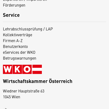
Förderungen
Service
Lehrabschlussprüfung / LAP
Kollektivverträge
Firmen A-Z
Benutzerkonto
eServices der WKO
Betrugswarnungen
Wirtschaftskammer Österreich
Wiedner Hauptstraße 63
D
1045 Wien
i
e