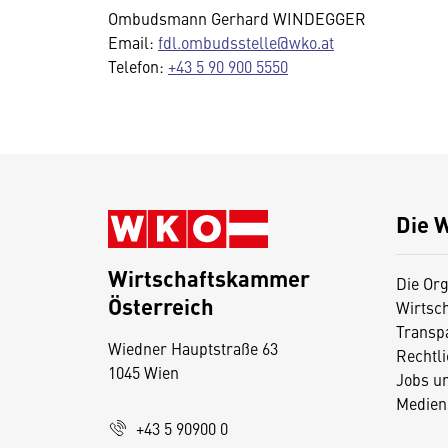
Ombudsmann Gerhard WINDEGGER
Email:
fdl.ombudsstelle@wko.at
Telefon:
+43 5 90 900 5550
Die 
Wirtschaftskammer
Die Org
Österreich
Wirtsc
D
Transp
Wiedner Hauptstraße 63
i
Rechtl
1045 Wien
Jobs u
e
Medien
s
+43 5 90900 0
e