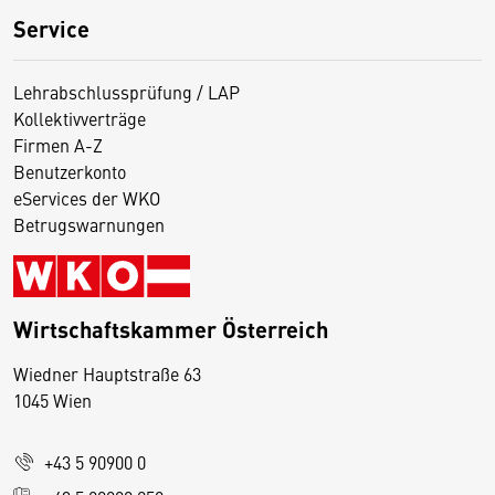
Service
Lehrabschlussprüfung / LAP
Kollektivverträge
Firmen A-Z
Benutzerkonto
eServices der WKO
Betrugswarnungen
Wirtschaftskammer Österreich
Wiedner Hauptstraße 63
D
1045 Wien
i
e
+43 5 90900 0
s