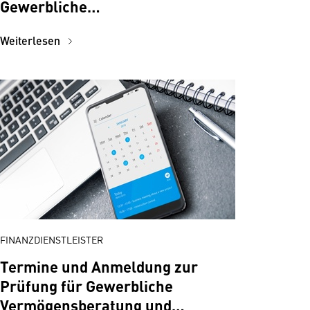
Gewerbliche
Vermögensberatung und
Weiterlesen
Wertpapiervermittler
FINANZDIENSTLEISTER
Termine und Anmeldung zur
Prüfung für Gewerbliche
Vermögensberatung und