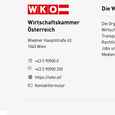
Die 
Wirtschaftskammer
Die Org
Österreich
Wirtsc
D
Transp
Wiedner Hauptstraße 63
i
Rechtl
1045 Wien
Jobs u
e
Medien
s
+43 5 90900 0
e
+43 5 90900 250
S
e
https://wko.at/
it
Kontaktformular
e
v
e
r