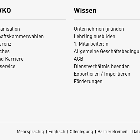
WKO
Wissen
anisation
Unternehmen gründen
haftskammerwahlen
Lehrling ausbilden
arenz
1. Mitarbeiter:in
iches
Allgemeine Geschäftsbedingu
nd Karriere
AGB
service
Dienstverhältnis beenden
Exportieren / Importieren
Förderungen
Mehrsprachig
Englisch
Offenlegung
Barrierefreiheit
Dat