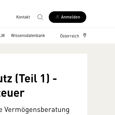
Kontakt
Anmelden
DLW
Wissensdatenbank
Österreich
z (Teil 1) -
teuer
che Vermögensberatung