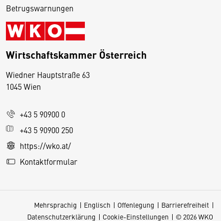
Betrugswarnungen
Wirtschaftskammer Österreich
Wiedner Hauptstraße 63
D
1045 Wien
i
e
+43 5 90900 0
s
e
+43 5 90900 250
S
https://wko.at/
e
Kontaktformular
it
e
v
Mehrsprachig
Englisch
Offenlegung
Barrierefreiheit
e
Datenschutzerklärung
Cookie-Einstellungen
© 2026 WKO