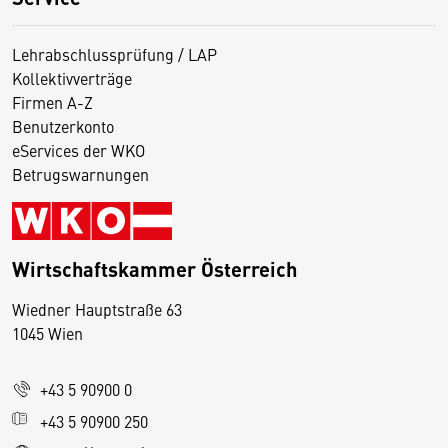
Lehrabschlussprüfung / LAP
Kollektivverträge
Firmen A-Z
Benutzerkonto
eServices der WKO
Betrugswarnungen
Wirtschaftskammer Österreich
Wiedner Hauptstraße 63
D
1045 Wien
i
e
+43 5 90900 0
s
e
+43 5 90900 250