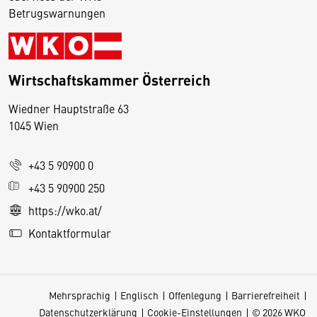
Betrugswarnungen
Wirtschaftskammer Österreich
Wiedner Hauptstraße 63
D
1045 Wien
i
e
+43 5 90900 0
s
e
+43 5 90900 250
S
https://wko.at/
e
Kontaktformular
it
e
v
Mehrsprachig
Englisch
Offenlegung
Barrierefreiheit
e
Datenschutzerklärung
Cookie-Einstellungen
© 2026 WKO