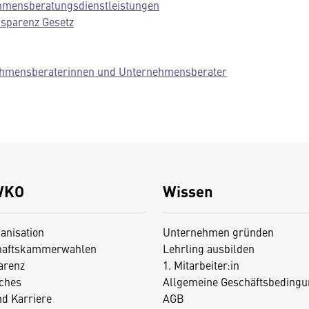
ehmensberatungsdienstleistungen
nsparenz Gesetz
ehmensberaterinnen und Unternehmensberater
WKO
Wissen
anisation
Unternehmen gründen
haftskammerwahlen
Lehrling ausbilden
arenz
1. Mitarbeiter:in
iches
Allgemeine Geschäftsbedingu
nd Karriere
AGB