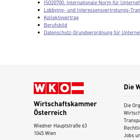
ISO20700: Internationale Norm für Untern
Lobbying- und Interessensvertretungs-Tra
Kollektivvertrag
Berufsbild
Datenschutz-Grundverordnung für Untern
Die 
Wirtschaftskammer
Die Org
Österreich
Wirtsc
D
Transp
Wiedner Hauptstraße 63
i
Rechtl
1045 Wien
Jobs u
e