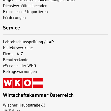
Dienstverhältnis beenden
Exportieren / Importieren
Förderungen
Service
Lehrabschlussprüfung / LAP
Kollektivverträge
Firmen A-Z
Benutzerkonto
eServices der WKO
Betrugswarnungen
Wirtschaftskammer Österreich
Wiedner Hauptstraße 63
D
1045 Wien