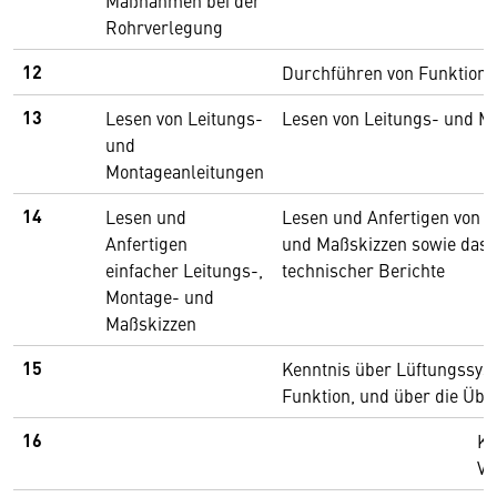
Maßnahmen bei der
Rohrverlegung
12
Durchführen von Funktion
13
Lesen von Leitungs-
Lesen von Leitungs- und M
und
Montageanleitungen
14
Lesen und
Lesen und Anfertigen von L
Anfertigen
und Maßskizzen sowie das 
einfacher Leitungs-,
technischer Berichte
Montage- und
Maßskizzen
15
Kenntnis über Lüftungssys
Funktion, und über die Üb
16
Ke
Vo