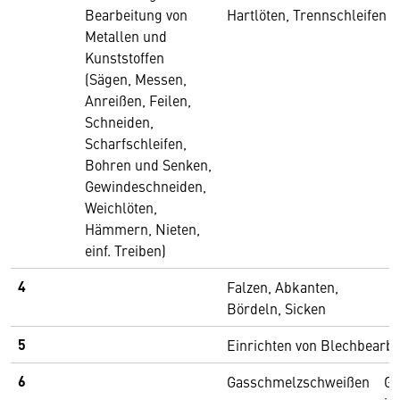
Bearbeitung von
Hartlöten, Trennschleifen
Metallen und
Kunststoffen
(Sägen, Messen,
Anreißen, Feilen,
Schneiden,
Scharfschleifen,
Bohren und Senken,
Gewindeschneiden,
Weichlöten,
Hämmern, Nieten,
einf. Treiben)
4
Falzen, Abkanten,
Bördeln, Sicken
5
Einrichten von Blechbearb
6
Gasschmelzschweißen
Ga