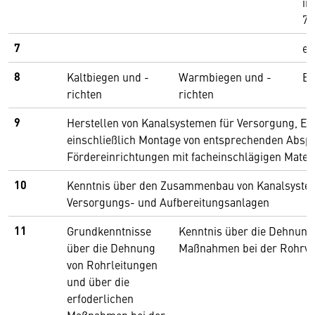
in
78
7
ei
8
Kaltbiegen und -
Warmbiegen und -
Br
richten
richten
9
Herstellen von Kanalsystemen für Versorgung, En
einschließlich Montage von entsprechenden Absp
Fördereinrichtungen mit facheinschlägigen Materi
10
Kenntnis über den Zusammenbau von Kanalsyste
Versorgungs- und Aufbereitungsanlagen
11
Grundkenntnisse
Kenntnis über die Dehnung
über die Dehnung
Maßnahmen bei der Rohrve
von Rohrleitungen
und über die
erfoderlichen