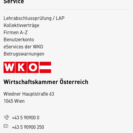
Service
Lehrabschlussprüfung / LAP
Kollektivverträge
Firmen A-Z
Benutzerkonto
eServices der WKO
Betrugswarnungen
Wirtschaftskammer Österreich
Wiedner Hauptstraße 63
D
1045 Wien
i
e
+43 5 90900 0
s
e
+43 5 90900 250