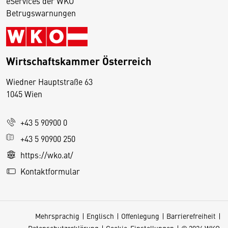
eServices der WKO
Betrugswarnungen
Wirtschaftskammer Österreich
Wiedner Hauptstraße 63
D
1045 Wien
i
e
+43 5 90900 0
s
e
+43 5 90900 250
S
https://wko.at/
e
Kontaktformular
it
e
v
Mehrsprachig
Englisch
Offenlegung
Barrierefreiheit
e