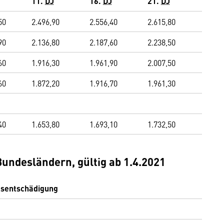
11.
DJ
16.
DJ
21.
DJ
50
2.496,90
2.556,40
2.615,80
90
2.136,80
2.187,60
2.238,50
60
1.916,30
1.961,90
2.007,50
60
1.872,20
1.916,70
1.961,30
40
1.653,80
1.693,10
1.732,50
Bundesländern, gültig ab 1.4.2021
gsentschädigung