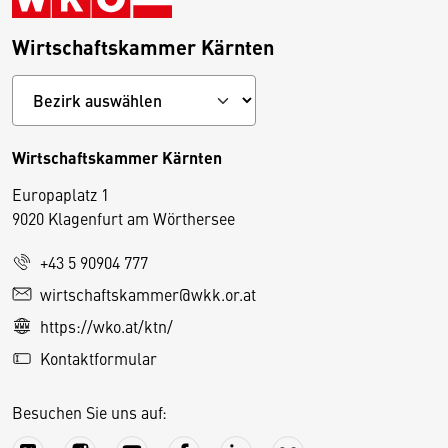
Wirtschaftskammer Kärnten
Wirtschaftskammer Kärnten
Europaplatz 1
9020 Klagenfurt am Wörthersee
+43 5 90904 777
D
wirtschaftskammer@wkk.or.at
i
https://wko.at/ktn/
e
Kontaktformular
s
e
Besuchen Sie uns auf:
S
e