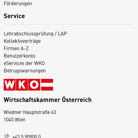
Förderungen
Service
Lehrabschlussprüfung / LAP
Kollektivverträge
Firmen A-Z
Benutzerkonto
eServices der WKO
Betrugswarnungen
Wirtschaftskammer Österreich
Wiedner Hauptstraße 63
D
1045 Wien
i
e
+43 5 90900 0