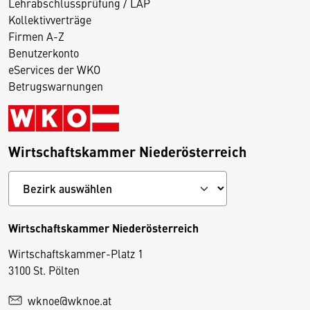
Lehrabschlussprüfung / LAP
Kollektivverträge
Firmen A-Z
Benutzerkonto
eServices der WKO
Betrugswarnungen
Wirtschaftskammer Niederösterreich
Wirtschaftskammer Niederösterreich
Wirtschaftskammer-Platz 1
D
3100 St. Pölten
i
wknoe@wknoe.at
e