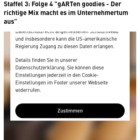
personenbezogene technische Daten zu Geräten
Staffel 3: Folge 4 "gARTen goodies - Der
und Nutzerverhalten mitunter mit US-
richtige Mix macht es im Unternehmertum
amerikanischen Anbietern austauscht.
aus"
Diese Daten unterliegen keinem dem EU-
Datenschutzrecht angemessenen Schutzniveau
und insbesondere kann die US-amerikanische
Regierung Zugang zu diesen Daten erlangen.
Details finden Sie in unserer
Datenschutzerklärung. Sie können diese
Einstellungen jederzeit in den Cookie-
Einstellungen im Footer unserer Webseite
widerrufen.
Zustimmen