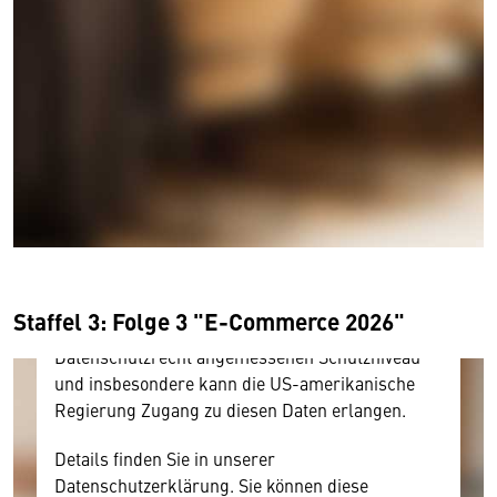
Wir benötigen Ihre Zustimmung
Hier würden wir Ihnen gerne einen externen
Inhalt anzeigen. Dafür benötigen wir allerdings
Ihre Zustimmung, da Ihr Browser
personenbezogene technische Daten zu Geräten
und Nutzerverhalten mitunter mit US-
amerikanischen Anbietern austauscht.
Staffel 3: Folge 3 "E-Commerce 2026"
Diese Daten unterliegen keinem dem EU-
Datenschutzrecht angemessenen Schutzniveau
und insbesondere kann die US-amerikanische
Regierung Zugang zu diesen Daten erlangen.
Details finden Sie in unserer
Datenschutzerklärung. Sie können diese