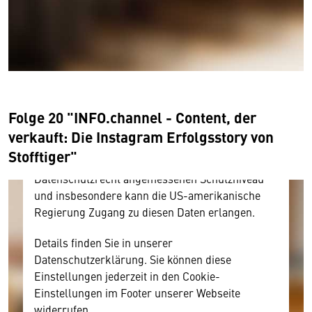
Wir benötigen Ihre Zustimmung
Hier würden wir Ihnen gerne einen externen
Inhalt anzeigen. Dafür benötigen wir allerdings
Ihre Zustimmung, da Ihr Browser
personenbezogene technische Daten zu Geräten
Folge 20 "INFO.channel - Content, der
und Nutzerverhalten mitunter mit US-
verkauft: Die Instagram Erfolgsstory von
amerikanischen Anbietern austauscht.
Stofftiger"
Diese Daten unterliegen keinem dem EU-
Datenschutzrecht angemessenen Schutzniveau
und insbesondere kann die US-amerikanische
Regierung Zugang zu diesen Daten erlangen.
Details finden Sie in unserer
Datenschutzerklärung. Sie können diese
Einstellungen jederzeit in den Cookie-
Einstellungen im Footer unserer Webseite
widerrufen.