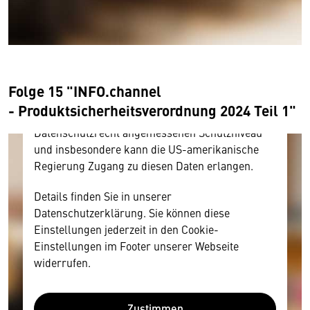
Hier würden wir Ihnen gerne einen externen
Inhalt anzeigen. Dafür benötigen wir allerdings
Ihre Zustimmung, da Ihr Browser
personenbezogene technische Daten zu Geräten
und Nutzerverhalten mitunter mit US-
Folge 15 "INFO.channel
amerikanischen Anbietern austauscht.
- Produktsicherheitsverordnung 2024 Teil 1"
Diese Daten unterliegen keinem dem EU-
Datenschutzrecht angemessenen Schutzniveau
und insbesondere kann die US-amerikanische
Regierung Zugang zu diesen Daten erlangen.
Details finden Sie in unserer
Datenschutzerklärung. Sie können diese
Einstellungen jederzeit in den Cookie-
Einstellungen im Footer unserer Webseite
widerrufen.
Zustimmen