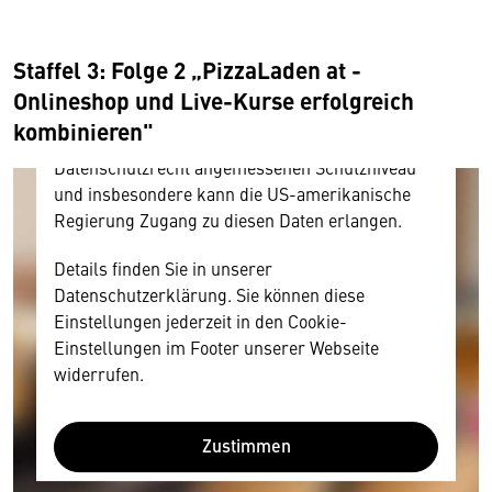
Inhalt anzeigen. Dafür benötigen wir allerdings
Ihre Zustimmung, da Ihr Browser
personenbezogene technische Daten zu Geräten
Staffel 3: Folge 2 „PizzaLaden at -
und Nutzerverhalten mitunter mit US-
Onlineshop und Live-Kurse erfolgreich
amerikanischen Anbietern austauscht.
kombinieren"
Diese Daten unterliegen keinem dem EU-
Datenschutzrecht angemessenen Schutzniveau
und insbesondere kann die US-amerikanische
Regierung Zugang zu diesen Daten erlangen.
Details finden Sie in unserer
Datenschutzerklärung. Sie können diese
Einstellungen jederzeit in den Cookie-
Einstellungen im Footer unserer Webseite
widerrufen.
Zustimmen