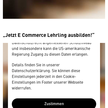
Hier würden wir Ihnen gerne einen externen
Inhalt anzeigen. Dafür benötigen wir allerdings
Ihre Zustimmung, da Ihr Browser
personenbezogene technische Daten zu Geräten
und Nutzerverhalten mitunter mit US-
amerikanischen Anbietern austauscht.
„Jetzt E Commerce Lehrling ausbilden!“
Diese Daten unterliegen keinem dem EU-
Datenschutzrecht angemessenen Schutzniveau
und insbesondere kann die US-amerikanische
Regierung Zugang zu diesen Daten erlangen.
Details finden Sie in unserer
Datenschutzerklärung. Sie können diese
Einstellungen jederzeit in den Cookie-
Einstellungen im Footer unserer Webseite
widerrufen.
Zustimmen