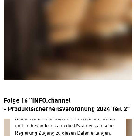
Wir benötigen Ihre Zustimmung
Hier würden wir Ihnen gerne einen externen
Inhalt anzeigen. Dafür benötigen wir allerdings
Ihre Zustimmung, da Ihr Browser
personenbezogene technische Daten zu Geräten
und Nutzerverhalten mitunter mit US-
Folge 16 "INFO.channel
amerikanischen Anbietern austauscht.
- Produktsicherheitsverordnung 2024 Teil 2"
Diese Daten unterliegen keinem dem EU-
Datenschutzrecht angemessenen Schutzniveau
und insbesondere kann die US-amerikanische
Regierung Zugang zu diesen Daten erlangen.