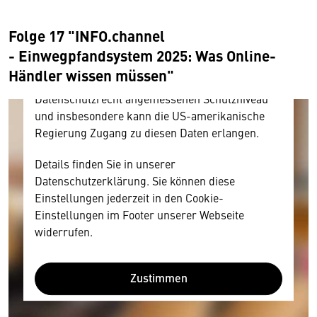
Ihre Zustimmung, da Ihr Browser
personenbezogene technische Daten zu Geräten
Folge 17 "INFO.channel
und Nutzerverhalten mitunter mit US-
- Einwegpfandsystem 2025: Was Online-
amerikanischen Anbietern austauscht.
Händler wissen müssen"
Diese Daten unterliegen keinem dem EU-
Datenschutzrecht angemessenen Schutzniveau
und insbesondere kann die US-amerikanische
Regierung Zugang zu diesen Daten erlangen.
Details finden Sie in unserer
Datenschutzerklärung. Sie können diese
Einstellungen jederzeit in den Cookie-
Einstellungen im Footer unserer Webseite
widerrufen.
Zustimmen