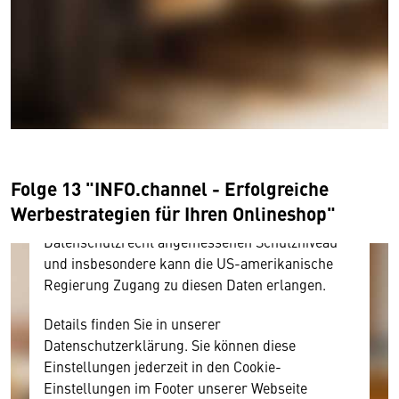
Wir benötigen Ihre Zustimmung
Hier würden wir Ihnen gerne einen externen
Inhalt anzeigen. Dafür benötigen wir allerdings
Ihre Zustimmung, da Ihr Browser
personenbezogene technische Daten zu Geräten
und Nutzerverhalten mitunter mit US-
Folge 13 "INFO.channel - Erfolgreiche
amerikanischen Anbietern austauscht.
Werbestrategien für Ihren Onlineshop"
Diese Daten unterliegen keinem dem EU-
Datenschutzrecht angemessenen Schutzniveau
und insbesondere kann die US-amerikanische
Regierung Zugang zu diesen Daten erlangen.
Details finden Sie in unserer
Datenschutzerklärung. Sie können diese
Einstellungen jederzeit in den Cookie-
Einstellungen im Footer unserer Webseite