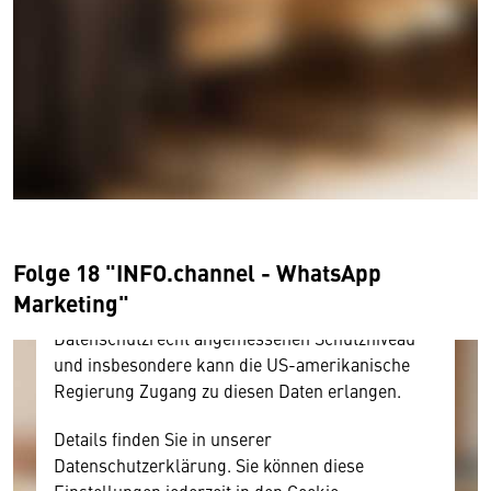
Wir benötigen Ihre Zustimmung
Hier würden wir Ihnen gerne einen externen
Inhalt anzeigen. Dafür benötigen wir allerdings
Ihre Zustimmung, da Ihr Browser
personenbezogene technische Daten zu Geräten
und Nutzerverhalten mitunter mit US-
Folge 18 "INFO.channel - WhatsApp
amerikanischen Anbietern austauscht.
Marketing"
Diese Daten unterliegen keinem dem EU-
Datenschutzrecht angemessenen Schutzniveau
und insbesondere kann die US-amerikanische
Regierung Zugang zu diesen Daten erlangen.
Details finden Sie in unserer
Datenschutzerklärung. Sie können diese