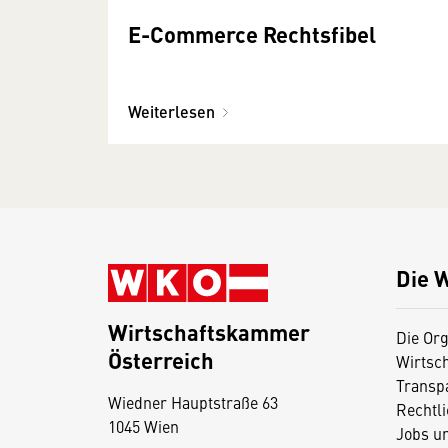
E-Commerce Rechtsfibel
Weiterlesen
Die 
Wirtschaftskammer
Die Org
Österreich
Wirtsc
D
Transp
Wiedner Hauptstraße 63
i
Rechtl
1045 Wien
Jobs u
e