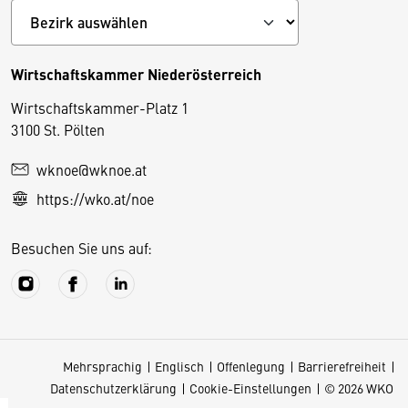
Wirtschaftskammer Niederösterreich
Wirtschaftskammer-Platz 1
D
3100 St. Pölten
i
wknoe@wknoe.at
e
https://wko.at/noe
s
e
Besuchen Sie uns auf:
S
e
it
e
v
Mehrsprachig
Englisch
Offenlegung
Barrierefreiheit
e
Datenschutzerklärung
Cookie-Einstellungen
© 2026 WKO
r