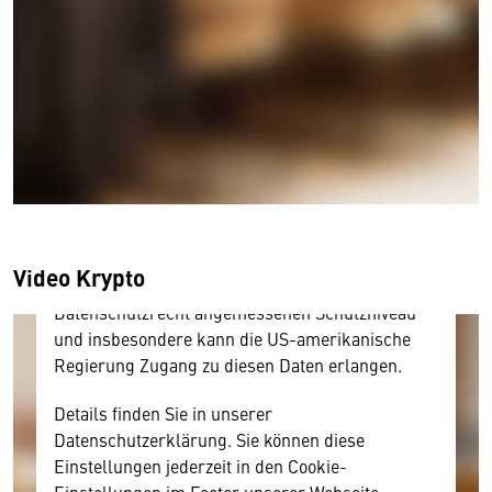
Wir benötigen Ihre Zustimmung
Hier würden wir Ihnen gerne einen externen
Inhalt anzeigen. Dafür benötigen wir allerdings
Ihre Zustimmung, da Ihr Browser
personenbezogene technische Daten zu Geräten
und Nutzerverhalten mitunter mit US-
amerikanischen Anbietern austauscht.
Video Krypto
Diese Daten unterliegen keinem dem EU-
Datenschutzrecht angemessenen Schutzniveau
und insbesondere kann die US-amerikanische
Regierung Zugang zu diesen Daten erlangen.
Details finden Sie in unserer
Datenschutzerklärung. Sie können diese
Einstellungen jederzeit in den Cookie-