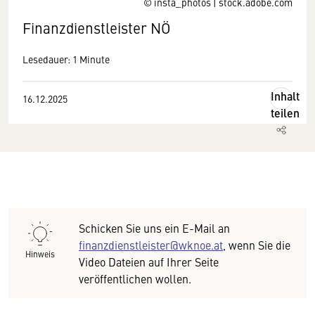
© insta_photos | stock.adobe.com
Finanzdienstleister NÖ
Lesedauer: 1 Minute
Inhalt
16.12.2025
teilen
Wir benötigen Ihre Zustimmung
Schicken Sie uns ein E-Mail an
Hier würden wir Ihnen gerne einen externen
finanzdienstleister@wknoe.at
, wenn Sie die
Hinweis
Inhalt anzeigen. Dafür benötigen wir allerdings
Video Dateien auf Ihrer Seite
Ihre Zustimmung, da Ihr Browser
veröffentlichen wollen.
personenbezogene technische Daten zu Geräten
und Nutzerverhalten mitunter mit US-