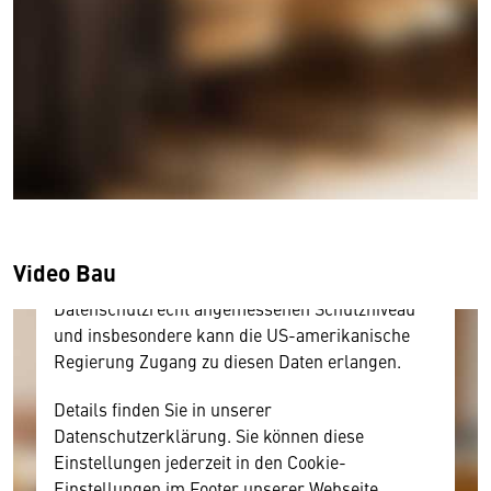
Wir benötigen Ihre Zustimmung
Hier würden wir Ihnen gerne einen externen
Inhalt anzeigen. Dafür benötigen wir allerdings
Ihre Zustimmung, da Ihr Browser
personenbezogene technische Daten zu Geräten
und Nutzerverhalten mitunter mit US-
amerikanischen Anbietern austauscht.
Video Bau
Diese Daten unterliegen keinem dem EU-
Datenschutzrecht angemessenen Schutzniveau
und insbesondere kann die US-amerikanische
Regierung Zugang zu diesen Daten erlangen.
Details finden Sie in unserer
Datenschutzerklärung. Sie können diese
Einstellungen jederzeit in den Cookie-
Einstellungen im Footer unserer Webseite