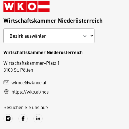
Wirtschaftskammer Niederösterreich
Wirtschaftskammer Niederösterreich
Wirtschaftskammer-Platz 1
D
3100 St. Pölten
i
wknoe@wknoe.at
e
https://wko.at/noe
s
e
Besuchen Sie uns auf:
S
e
it