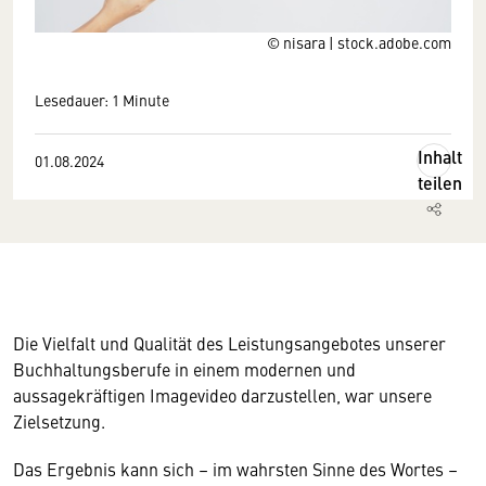
© nisara | stock.adobe.com
Lesedauer: 1 Minute
Inhalt
01.08.2024
teilen
Wir benötigen Ihre Zustimmung
Die Vielfalt und Qualität des Leistungsangebotes unserer
Hier würden wir Ihnen gerne einen externen
Buchhaltungsberufe in einem modernen und
Inhalt anzeigen. Dafür benötigen wir allerdings
aussagekräftigen Imagevideo darzustellen, war unsere
Ihre Zustimmung, da Ihr Browser
Zielsetzung.
personenbezogene technische Daten zu Geräten
und Nutzerverhalten mitunter mit US-
Das Ergebnis kann sich – im wahrsten Sinne des Wortes –
amerikanischen Anbietern austauscht.