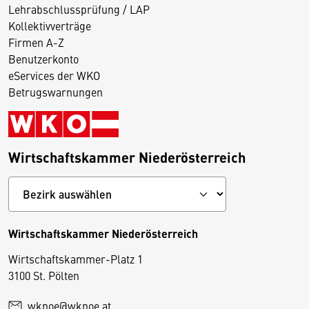
Lehrabschlussprüfung / LAP
Kollektivverträge
Firmen A-Z
Benutzerkonto
eServices der WKO
Betrugswarnungen
Wirtschaftskammer Niederösterreich
Wirtschaftskammer Niederösterreich
Wirtschaftskammer-Platz 1
D
3100 St. Pölten
i
wknoe@wknoe.at