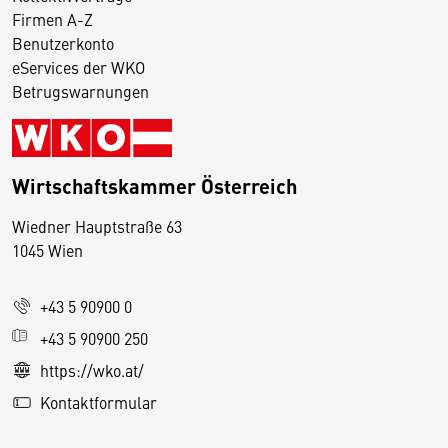
Firmen A-Z
Benutzerkonto
eServices der WKO
Betrugswarnungen
Wirtschaftskammer Österreich
Wiedner Hauptstraße 63
D
1045 Wien
i
e
+43 5 90900 0
s
e
+43 5 90900 250
S
https://wko.at/
e
Kontaktformular
it
e