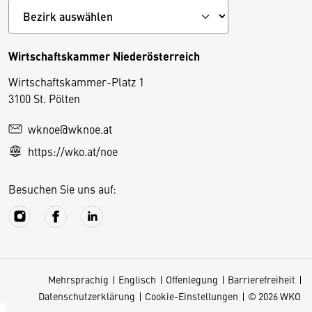
Wirtschaftskammer Niederösterreich
Wirtschaftskammer-Platz 1
D
3100 St. Pölten
i
wknoe@wknoe.at
e
https://wko.at/noe
s
e
Besuchen Sie uns auf:
S
e
it
e
v
Mehrsprachig
Englisch
Offenlegung
Barrierefreiheit
e
Datenschutzerklärung
Cookie-Einstellungen
© 2026 WKO
r