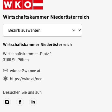
Wirtschaftskammer Niederösterreich
Wirtschaftskammer Niederösterreich
Wirtschaftskammer-Platz 1
D
3100 St. Pölten
i
wknoe@wknoe.at
e
https://wko.at/noe
s
e
Besuchen Sie uns auf:
S
e
it