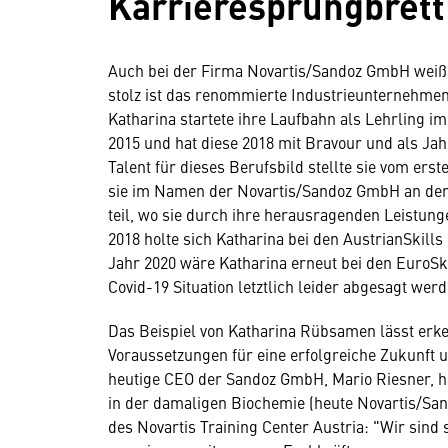
Karrieresprungbrett
Auch bei der Firma Novartis/Sandoz GmbH wei
stolz ist das renommierte Industrieunternehme
Katharina startete ihre Laufbahn als Lehrling i
2015 und hat diese 2018 mit Bravour und als Ja
Talent für dieses Berufsbild stellte sie vom er
sie im Namen der Novartis/Sandoz GmbH an den
teil, wo sie durch ihre herausragenden Leistu
2018 holte sich Katharina bei den AustrianSkills
Jahr 2020 wäre Katharina erneut bei den EuroSki
Covid-19 Situation letztlich leider abgesagt wer
Das Beispiel von Katharina Rübsamen lässt erken
Voraussetzungen für eine erfolgreiche Zukunft u
heutige CEO der Sandoz GmbH, Mario Riesner, ha
in der damaligen Biochemie (heute Novartis/San
des Novartis Training Center Austria: "Wir sind 