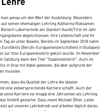
 Lehre
ß man genau um den Wert der Ausbildung. Besonders
n auf seinen ehemaligen Lehrling Katharina Rübsamen.
m Bereich Labortechnik am Standort Kundl/Tirol im Jahr
hrgangsbeste abgeschlossen. Ihre Leidenschaft und ihr
sten Tag an unter Beweis. Bereits im September 2018 nahm
 EuroSkills (Berufs-Europameisterschaften) in Budapest
ngen zur Vize-Europameisterin gekürt wurde. Im November
 in Salzburg dann den Titel "Staatsmeisterin". Auch im
lls in Graz mit dabei gewesen, die aber aufgrund der
den mussten.
nen, dass die Qualität der Lehre die idealen
nd eine vielversprechende Karriere schafft. Auch der
t seine Karriere vor knapp drei Jahrzenten als Lehrling
doz GmbH) gestartet. Dazu meint Michael Öfner, Leiter
stolz auf unseren Lehrbetrieb und arbeiten täglich daran,