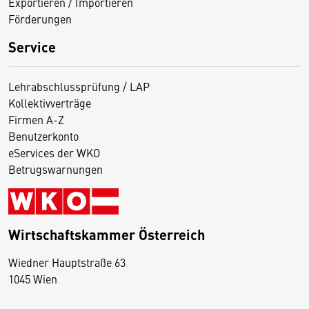
Exportieren / Importieren
Förderungen
Service
Lehrabschlussprüfung / LAP
Kollektivverträge
Firmen A-Z
Benutzerkonto
eServices der WKO
Betrugswarnungen
Wirtschaftskammer Österreich
Wiedner Hauptstraße 63
D
1045 Wien
i
e