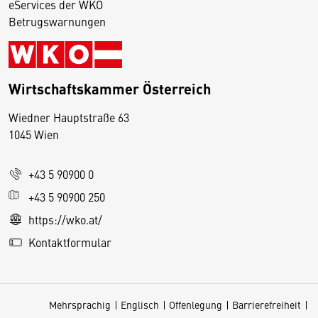
eServices der WKO
Betrugswarnungen
Wirtschaftskammer Österreich
Wiedner Hauptstraße 63
D
1045 Wien
i
e
+43 5 90900 0
s
e
+43 5 90900 250
S
https://wko.at/
e
Kontaktformular
it
e
v
Mehrsprachig
Englisch
Offenlegung
Barrierefreiheit
e