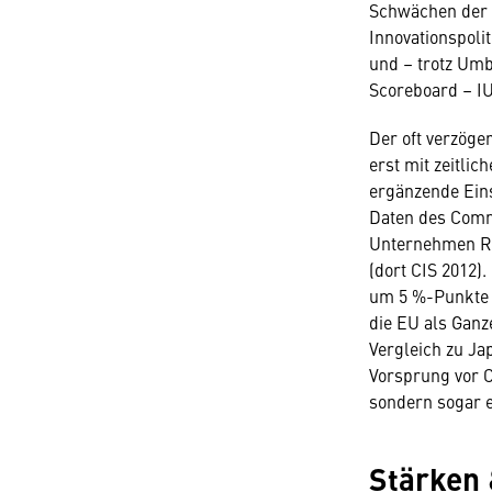
Schwächen der 
Innovationspoli
und – trotz Um
Scoreboard – IU
Der oft verzög
erst mit zeitli
ergänzende Eins
Daten des Commu
Unternehmen Re
(dort CIS 2012)
um 5 %-Punkte a
die EU als Ganz
Vergleich zu Ja
Vorsprung vor C
sondern sogar e
Stärken