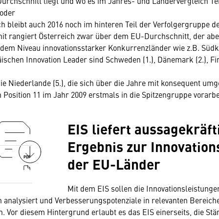
rchschnitt liegt und wo es im Jahres- und Ländervergleich Te
oder
ich bleibt auch 2016 noch im hinteren Teil der Verfolgergruppe d
mit rangiert Österreich zwar über dem EU-Durchschnitt, der abe
 dem Niveau innovationsstarker Konkurrenzländer wie z.B. Südk
äischen Innovation Leader sind Schweden (1.), Dänemark (2.), Fin
die Niederlande (5.), die sich über die Jahre mit konsequent umg
osition 11 im Jahr 2009 erstmals in die Spitzengruppe vorarbe
EIS liefert aussagekräft
Ergebnis zur Innovations
der EU-Länder
PDF
Mit dem EIS sollen die Innovationsleistung
n analysiert und Verbesserungspotenziale in relevanten Bereich
 Vor diesem Hintergrund erlaubt es das EIS einerseits, die Stä