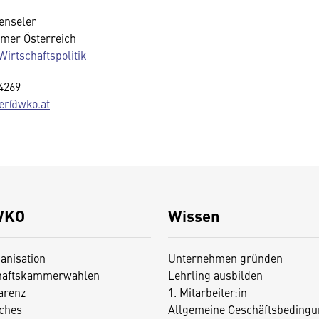
enseler
mer Österreich
Wirtschaftspolitik
-4269
er@wko.at
WKO
Wissen
anisation
Unternehmen gründen
haftskammerwahlen
Lehrling ausbilden
arenz
1. Mitarbeiter:in
iches
Allgemeine Geschäftsbedingu