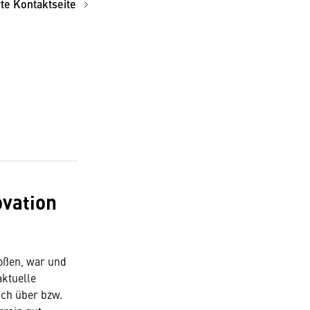
rte Kontaktseite
ovation
toßen, war und
aktuelle
ich über bzw.