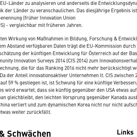
EU-Länder zu analysieren und anderseits die Entwicklungsdyn
tik der Länder zu veranschaulichen. Das diesjährige Ergebnis is
benennung (früher Innovation Union
S) - vergleichbar mit früheren Jahren.
erten Wirkung von Maßnahmen in Bildung, Forschung & Entwickl
chem Abstand verfügbaren Daten trägt die EU-Kommission durch 
chätzung der künftigen Entwicklung für Österreich auf der Bas
nity Innovation Surveys 2014 (CIS 2014) zum Innovationsverhal
chnung, die für das Ranking 2016 nicht mehr berücksichtigt 
. Da der Anteil innovationsaktiver Unternehmen lt. CIS zwischen
uf 59 % gestiegen ist, ist Schwung für eine künftige Verbesser
es wird erwartet, dass sie künftig gegenüber den USA etwas auf
pan gleichbleibt, den leichten Vorsprung gegenüber Kanada aus
hina verliert und zum dynamischen Korea nicht nur nicht aufsc
twas weiter zurückfällt.
 & Schwächen
Links