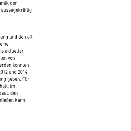
amik der
t aussagekräftig
ung und den oft
eine
is aktueller
ten von
werden konnten
 2012 und 2014
ung geben. Für
holt, im
baut, den
hließen kann,