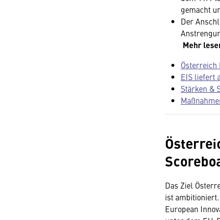
gemacht un
Der Anschlu
Anstrengun
Mehr lese
Österreich 
EIS liefert
Stärken & 
Maßnahmen 
Österrei
Scorebo
Das Ziel Österr
ist ambitionier
European Innova