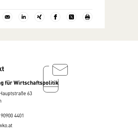
kt
g für Wirtschaftspolitik
Hauptstraße 63
n
 90900 4401
ko.at