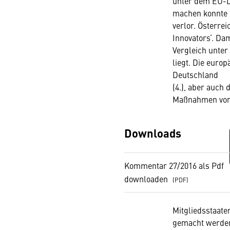
unter dem EU-Du
machen konnte 
verlor. Österre
Innovators‘. Da
Vergleich unter
liegt. Die europ
Deutschland
(4.), aber auch 
Maßnahmen von P
Downloads
Kommentar 27/2016 als Pdf
downloaden
Mitgliedsstaate
gemacht werden.