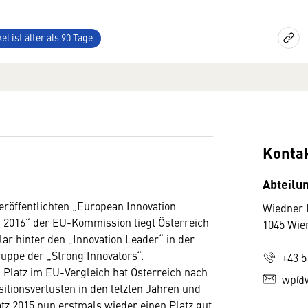
el ist älter als 90 Tage
Konta
Abteilun
eröffentlichten „European Innovation
Wiedner 
 2016“ der EU-Kommission liegt Österreich
1045 Wie
lar hinter den „Innovation Leader“ in der
ruppe der „Strong Innovators“.
+43 5
 Platz im EU-Vergleich hat Österreich nach
wp@w
sitionsverlusten in den letzten Jahren und
tz 2015 nun erstmals wieder einen Platz gut