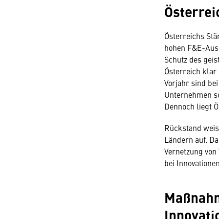
Österrei
Österreichs Stä
hohen F&E-Ausg
Schutz des geis
Österreich klar
Vorjahr sind be
Unternehmen sow
Dennoch liegt Ö
Rückstand weis
Ländern auf. Da
Vernetzung von 
bei Innovatione
Maßnahm
Innovati