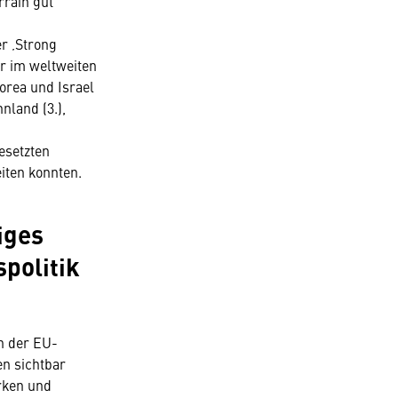
rrain gut
er ‚Strong
r im weltweiten
orea und Israel
nland (3.),
esetzten
iten konnten.
iges
politik
en der EU-
en sichtbar
rken und