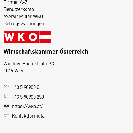
Firmen A-Z
Benutzerkonto
eServices der WKO
Betrugswarnungen
Wirtschaftskammer Österreich
Wiedner Hauptstraße 63
D
1045 Wien
i
e
+43 5 90900 0
s
e
+43 5 90900 250
S
https://wko.at/
e
Kontaktformular
it
e