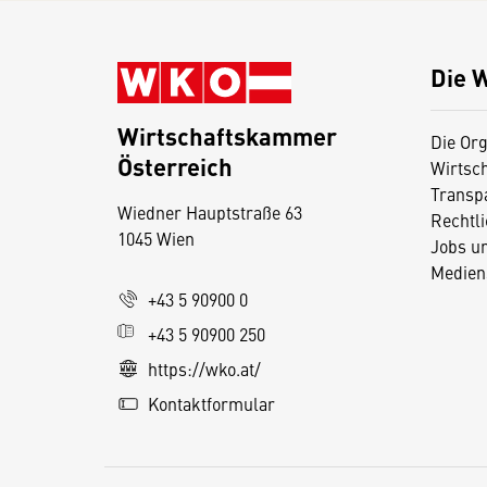
Die 
Wirtschaftskammer
Die Org
Österreich
Wirtsc
D
Transp
Wiedner Hauptstraße 63
i
Rechtl
1045 Wien
Jobs u
e
Medien
s
+43 5 90900 0
e
+43 5 90900 250
S
e
https://wko.at/
it
Kontaktformular
e
v
e