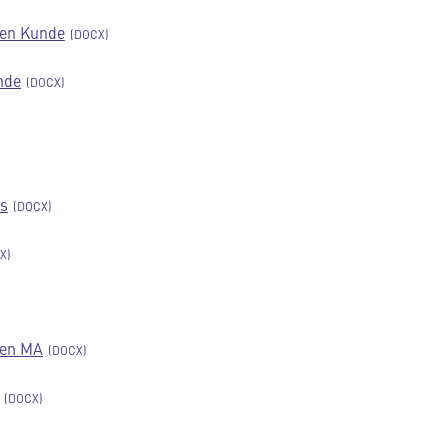
ren Kunde
nde
is
ren MA