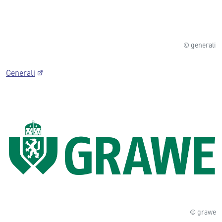
© generali
Generali
© grawe