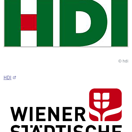
© hdi
HDI