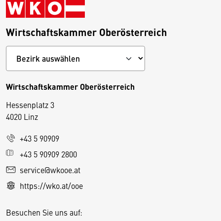
Wirtschaftskammer Oberösterreich
Wirtschaftskammer Oberösterreich
Hessenplatz 3
4020 Linz
+43 5 90909
D
+43 5 90909 2800
i
service@wkooe.at
e
https://wko.at/ooe
s
e
Besuchen Sie uns auf:
S