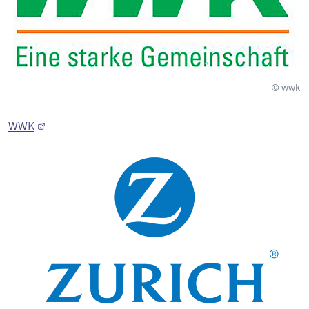
© wwk
WWK