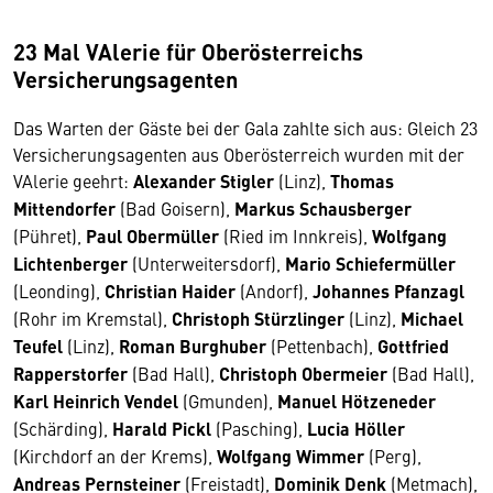
23 Mal VAlerie für Oberösterreichs
Versicherungsagenten
Das Warten der Gäste bei der Gala zahlte sich aus: Gleich 23
Versicherungsagenten aus Oberösterreich wurden mit der
VAlerie geehrt:
Alexander Stigler
(Linz),
Thomas
Mittendorfer
(Bad Goisern),
Markus Schausberger
(Pühret),
Paul Obermüller
(Ried im Innkreis),
Wolfgang
Lichtenberger
(Unterweitersdorf),
Mario Schiefermüller
(Leonding),
Christian Haider
(Andorf),
Johannes Pfanzagl
(Rohr im Kremstal),
Christoph Stürzlinger
(Linz),
Michael
Teufel
(Linz),
Roman Burghuber
(Pettenbach),
Gottfried
Rapperstorfer
(Bad Hall),
Christoph Obermeier
(Bad Hall),
Karl Heinrich Vendel
(Gmunden),
Manuel Hötzeneder
(Schärding),
Harald Pickl
(Pasching),
Lucia Höller
(Kirchdorf an der Krems),
Wolfgang Wimmer
(Perg),
Andreas Pernsteiner
(Freistadt),
Dominik Denk
(Metmach),